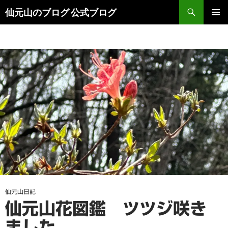
検
仙元山のブログ 公式ブログ
索
コ
メインメ
ン
ニュー
テ
ン
ツ
へ
ス
キ
ッ
プ
仙元山日記
仙元山花図鑑 ツツジ咲き
ました