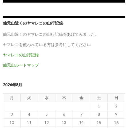
仙元山近くのヤマレコの山行記録
仙元山近くのヤマレコの山行記録をあげてみました。
ヤマレコを使われている方は参考にしてください
ヤマレコの山行記録
仙元山ルートマップ
2026年8月
月
火
水
木
金
土
日
1
2
3
4
5
6
7
8
9
10
11
12
13
14
15
16