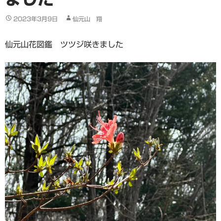
2023年3月9日
仙元山 翔
仙元山花図鑑 ツツジ咲きました