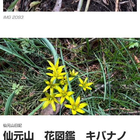
IMG 2093
仙元山日記
仙元山 花図鑑 キバナノ