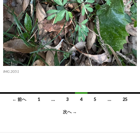
IMG 2051
投
← 前へ
1
…
3
4
5
…
25
稿
次へ →
ナ
ビ