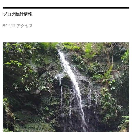
ゲ
ー
ブログ統計情報
シ
94,412 アクセス
ョ
ン
動
画
プ
レ
ー
ヤ
ー